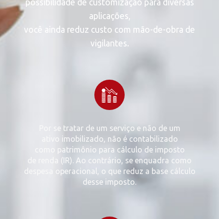
possibilidade de customização para diversas
aplicações,
você ainda reduz custo com mão-de-obra de
vigilantes.
Por se tratar de um serviço e não de um
ativo imobilizado, não é contabilizado
como patrimônio para cálculo de imposto
de renda (IR). Ao contrário, se enquadra como
despesa operacional, o que reduz a base cálculo
desse imposto.